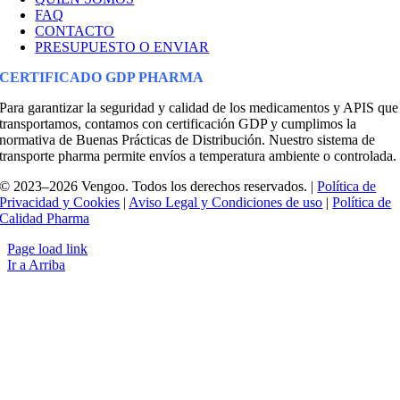
FAQ
CONTACTO
PRESUPUESTO O ENVIAR
CERTIFICADO GDP PHARMA
Para garantizar la seguridad y calidad de los medicamentos y APIS que
transportamos, contamos con certificación GDP y cumplimos la
normativa de Buenas Prácticas de Distribución. Nuestro sistema de
transporte pharma permite envíos a temperatura ambiente o controlada.
© 2023–2026 Vengoo. Todos los derechos reservados. |
Política de
Privacidad y Cookies
|
Aviso Legal y Condiciones de uso
|
Política de
Calidad Pharma
Page load link
Ir a Arriba